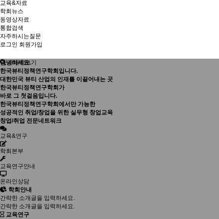
교육&자료
학회뉴스
동영상자료
통합검색
자주하시는질문
로그인
회원가입
안녕하세요.
자세히보기
한국뷰티정책연구학회입니다.
대한민국 뷰티 산업의 인재를 이끌어내는 곳
한국뷰티정책연구학회가
바로 그 첫걸음입니다.
한국뷰티정책연구학회에서만 가능한
성공적인 취업/창업을 위한 실무형 창업교육
창업/취업 전문네트워크
교육&연구
학회본부
교육연구안내
온라인상담
학회안내
간략한 소개글을 입력하세요.
간략한 소개글을 입력하세요.
교육연구