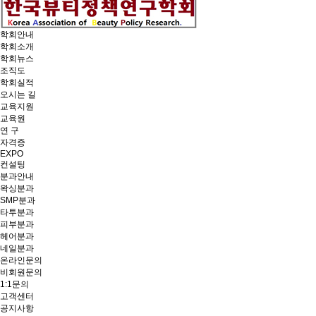
학회안내
학회소개
학회뉴스
조직도
학회실적
오시는 길
교육지원
교육원
연 구
자격증
EXPO
컨설팅
분과안내
왁싱분과
SMP분과
타투분과
피부분과
헤어분과
네일분과
온라인문의
비회원문의
1:1문의
고객센터
공지사항