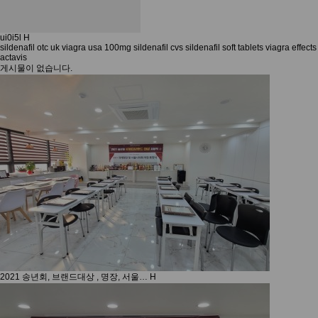
ui0i5l
H
sildenafil otc uk viagra usa 100mg sildenafil cvs sildenafil soft tablets viagra effe
actavis
게시물이 없습니다.
2021 송년회, 브랜드대상 , 명장, 서울…
H