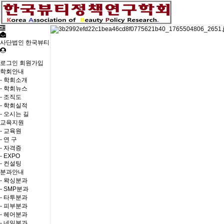
사단법인 한국뷰티샵중앙회
로그인
회원가입
학회안내
- 학회소개
- 학회뉴스
- 조직도
- 학회실적
- 오시는 길
교육지원
- 교육원
- 연 구
- 자격증
- EXPO
- 컨설팅
분과안내
- 왁싱분과
- SMP분과
- 타투분과
- 피부분과
- 헤어분과
- 네일분과